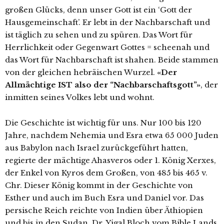
großen Glücks, denn unser Gott ist ein ‘Gott der
Hausgemeinschaft’. Er lebt in der Nachbarschaft und
ist täglich zu sehen und zu spüren. Das Wort für
Herrlichkeit oder Gegenwart Gottes = scheenah und
das Wort für Nachbarschaft ist shahen. Beide stammen
von der gleichen hebräischen Wurzel.
«Der
Allmächtige IST also der “Nachbarschaftsgott”»
, der
inmitten seines Volkes lebt und wohnt.
Die Geschichte ist wichtig für uns. Nur 100 bis 120
Jahre, nachdem Nehemia und Esra etwa 65 000 Juden
aus Babylon nach Israel zurückgeführt hatten,
regierte der mächtige Ahasveros oder 1. König Xerxes,
der Enkel von Kyros dem Großen, von 485 bis 465 v.
Chr. Dieser König kommt in der Geschichte von
Esther und auch im Buch Esra und Daniel vor. Das
persische Reich reichte von Indien über Äthiopien
und bis in den Sudan. Dr. Yigal Bloch vom Bible Lands