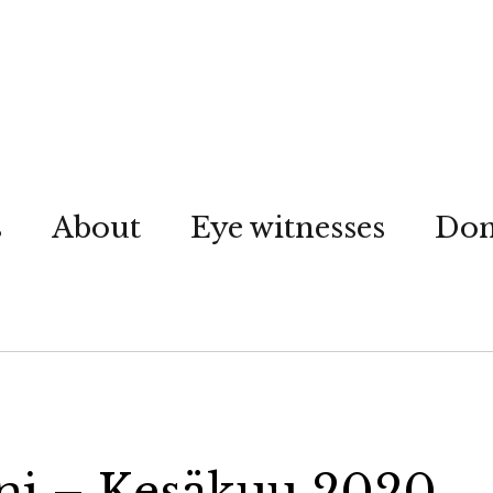
s
About
Eye witnesses
Don
äni – Kesäkuu 2020