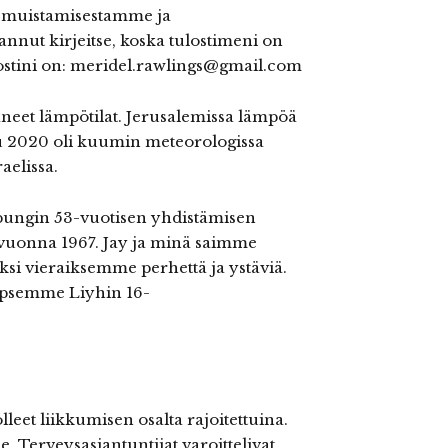
än muistamisestamme ja
nnut kirjeitse, koska tulostimeni on
postini on: meridel.rawlings@gmail.com
täneet lämpötilat. Jerusalemissa lämpöä
kuu 2020 oli kuumin meteorologissa
aelissa.
pungin 53-vuotisen yhdistämisen
n vuonna 1967. Jay ja minä saimme
iksi vieraiksemme perhettä ja ystäviä.
lapsemme Liyhin 16-
eet liikkumisen osalta rajoitettuina.
 Terveysasiantuntijat varoittelivat