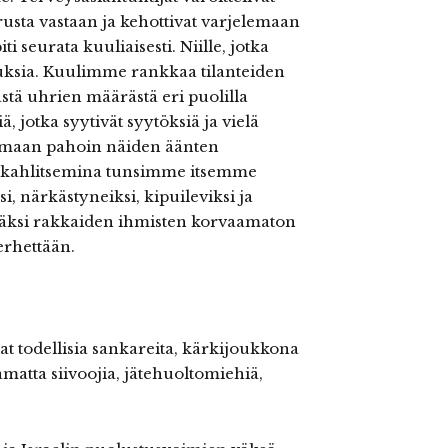
usta vastaan ja kehottivat varjelemaan
 seurata kuuliaisesti. Niille, jotka
muksia. Kuulimme rankkaa tilanteiden
stä uhrien määrästä eri puolilla
, jotka syytivät syytöksiä ja vielä
oimaan pahoin näiden äänten
en kahlitsemina tunsimme itsemme
ksi, närkästyneiksi, kipuileviksi ja
lisäksi rakkaiden ihmisten korvaamaton
erhettään.
t todellisia sankareita, kärkijoukkona
matta siivoojia, jätehuoltomiehiä,