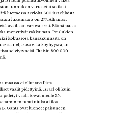
 ja Israelin puolustusvoimien väkeä,
aston tunnuksin varustetut sotilaat
tä luettaessa arviolta 300 israelilaista
essani lukumäärä on 277. Alhainen
itä availlaan varovaisesti. Elämä palaa
otka menettivät rakkaitaan. Poislukien
. Yksi kolmasosa kansakunnasta on
laisesta neljäsosa elää köyhyysrajan
ista selviytyneitä. Iltaisin 800 000
nä.
 maassa ei ollut tavallista
iset vaalit pidettyinä, Israel oli kuin
 pidetyt vaalit toivat meille 35.
ettaminen tuotti niukasti iloa.
a B. Gantz ovat luoneet paisuneen