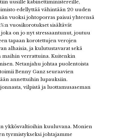
tiin uusille kabinettiministereille,
toimisto edellyttää vähintään 20 uuden
än vuoksi johtoporras paisui yhteensä
2%:n vuosikorotukset sisältävät
 joka on jo nyt stressaantunut, joutuu
een tapaan korotettujen verojen
n alhaisia, ja kulutustavarat sekä
 maihin verrattuina. Kuitenkin
isen. Netanjahu johtaa puolentoista
 toimii Benny Ganz seuraavien
ään annettuihin lupauksiin.
jonnasta, vilpistä ja luottamusaseman
man ykkösvaltioihin kuuluvana. Monien
jien tyrmistykseksi johtajamme