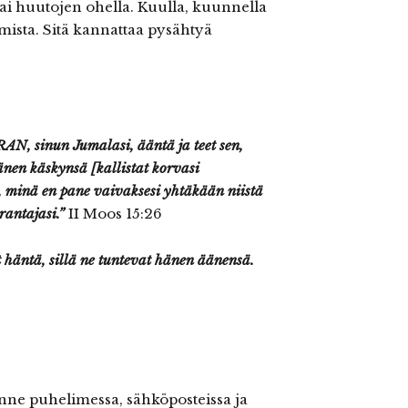
i huutojen ohella. Kuulla, kuunnella
mista. Sitä kannattaa pysähtyä
AN, sinun Jumalasi, ääntä ja teet sen,
änen käskynsä [kallistat korvasi
, minä en pane vaivaksesi yhtäkään niistä
rantajasi.”
II Moos 15:26
 häntä, sillä ne tuntevat hänen äänensä.
nne puhelimessa, sähköposteissa ja