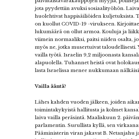
päivittäistavarakauppojen myyjiä, poliiseja
jota pyydettiin avuksi sosiaalityöhön. Laiv
huolehtivat happisäiliöiden kuljetuksista. Tä
on kuollut COVID-19 -virukseen. Kirjoitta
lukumäärä on ollut armoa. Kouluja ja liikke
viimein normaaliksi, paitsi niiden osalta, j
myös ne, jotka musertuivat taloudellisesti
vailla työtä. Israelin 9,2 miljoonasta kansa
alapuolella. Tuhannet heistä ovat holokaust
lasta Israelissa menee nukkumaan nälkäisi
Vailla ääntä?
Lähes kahden vuoden jälkeen, joiden aikana
toimintakykyistä hallitusta ja kolmet kansall
laiva vailla peräsintä. Maaliskuun 2. päivänä
parlamentin. Surullista kyllä, sen virkaanas
Pääministerin viran jakavat B. Netanjahu j