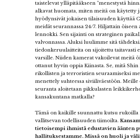
taistelevat ylläpitääkseen ”menestystä hinna
alkavat huomata, miten meitä on käytetty 
hyödynsivät jokaisen tilaisuuden käyttää 
meidät seurannassa 24/7. Hiljattain öiseen 
lennokki. Sen sijainti on strateginen paikal
valvonnassa. Aluksi luulimme sitä tähdeksi
tiedonkeruulaitteita on sijoitettu taitavasti 
varsille. Niiden kamerat vakoilevat meitä öin
ottanut hyvin oppia Kiinasta. Se, mitä Shin B
rikollisten ja terroristien seuraamiseksi me
menettely suhteessa siviiliväestöön. Meille 
seuranta aloitetaan pikkulasten leikkike
kansakuntana matkalla?
Tämä on kaikille suunnattu kutsu rukoilla I
vallitsevan todellisuuden tiimoilta.
Kansam
tietoisempi ihmistä edustavien äänten p
hallituksestamme. Missä on huoli ja väl