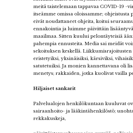
meitä taistelemaan tappavaa COVID-19 -vir
itseämme omissa oloissamme; ohjeistusta piti
eivät noudattaneet ohjeita, koitui seuraa
ennakointia ja luimme päivittäin lisääntyvä
maailmaa. Sitten kuului pelontäyteisiä ääniä
pahempia ennusteita. Media sai meidät v
sekoituksen keskellä. Liikkumisrajoitust
eristetyiksi, yksinäisiksi, kärsiviksi, vihaisi
satutetuiksi. Ja monien kannettavana oli 
menetys; rakkaiden, jotka kuolivat vailla p
Hiljaiset sankarit
Palvelualojen henkilökuntaan kuuluvat ova
sairaanhoito- ja lääkintähenkilöstö; unohta
rekkakuskeja,