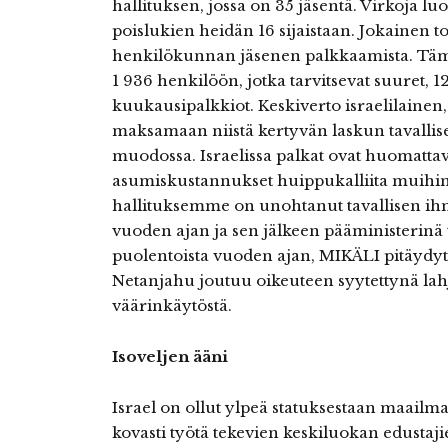
hallituksen, jossa on 35 jäsentä. Virkoja luo
poislukien heidän 16 sijaistaan. Jokainen 
henkilökunnan jäsenen palkkaamista. Täm
1 936 henkilöön, jotka tarvitsevat suuret, 1
kuukausipalkkiot. Keskiverto israelilainen,
maksamaan niistä kertyvän laskun tavallis
muodossa. Israelissa palkat ovat huomattava
asumiskustannukset huippukalliita muihin
hallituksemme on unohtanut tavallisen ihm
vuoden ajan ja sen jälkeen pääministerinä
puolentoista vuoden ajan, MIKÄLI pitäydyt
Netanjahu joutuu oikeuteen syytettynä lah
väärinkäytöstä.
Isoveljen ääni
Israel on ollut ylpeä statuksestaan maail
kovasti työtä tekevien keskiluokan edusta