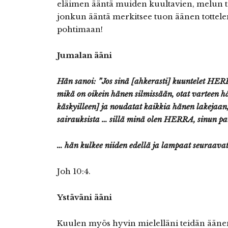
eläimen ääntä muiden kuultavien, melun ta
jonkun ääntä merkitsee tuon äänen tottele
pohtimaan!
Jumalan ääni
Hän sanoi: ”Jos sinä [ahkerasti] kuuntelet HERR
mikä on oikein hänen silmissään, otat varteen h
käskyilleen] ja noudatat kaikkia hänen lakejaan
sairauksista … sillä minä olen HERRA, sinun pa
… hän kulkee niiden edellä ja lampaat seuraavat
Joh 10:4.
Ystäväni ääni
Kuulen myös hyvin mielelläni teidän ääne