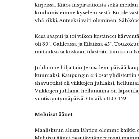
kirjeissä. Kiitos inspiraatioista sekä meid
kuulumistemme kyselemisestä. En ole vasta
yhä rikki. Anteeksi vaiti oleminen! Sähkö
Kesä saapui ja toi viikon kestäneet kärven
oli 39°, Galileassa ja Eilatissa 45°. Touko
mittauksissa koskaan tilastoitu kuukausi Isr
Juhlimme hiljattain Jerusalem-päivää kau
kunniaksi. Kaupungin eri osat yhdistettii
shavuotiksi eli viikkojen juhlaksi, hellunta
Viikkojen juhlana, helluntaina on lapsen
vuotissyntymäpäivä. On aika ILOITA!
Meluisat äänet
Maaliskuun alusta lähtien olemme kaikki oll
Meluisat äänet ovat täyttäneet maailmamme.