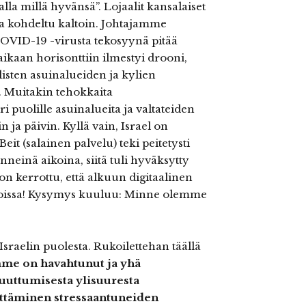
lla millä hyvänsä”. Lojaalit kansalaiset
ja kohdeltu kaltoin. Johtajamme
COVID-19 -virusta tekosyynä pitää
aikaan horisonttiin ilmestyi drooni,
listen asuinalueiden ja kylien
. Muitakin tehokkaita
eri puolille asuinalueita ja valtateiden
 ja päivin. Kyllä vain, Israel on
eit (salainen palvelu) teki peitetysti
nneinä aikoina, siitä tuli hyväksytty
on kerrottu, että alkuun digitaalinen
rhoissa! Kysymys kuuluu: Minne olemme
sraelin puolesta. Rukoilettehan täällä
me on havahtunut ja yhä
uuttumisesta ylisuuresta
ittäminen stressaantuneiden