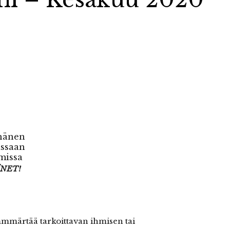
hänen
ssaan
missa
ÄÄNET!
mmmärtää tarkoittavan ihmisen tai