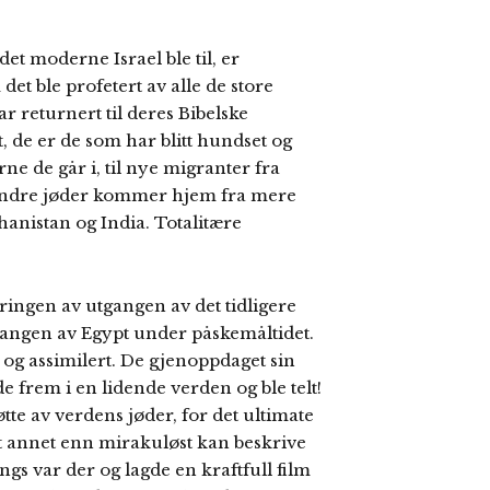
det moderne Israel ble til, er
et ble profetert av alle de store
r returnert til deres Bibelske
 de er de som har blitt hundset og
ne de går i, til nye migranter fra
Andre jøder kommer hjem fra mere
anistan og India. Totalitære
.
ringen av utgangen av det tidligere
gangen av Egypt under påskemåltidet.
 og assimilert. De gjenoppdaget sin
e frem i en lidende verden og ble telt!
tte av verdens jøder, for det ultimate
et annet enn mirakuløst kan beskrive
gs var der og lagde en kraftfull film