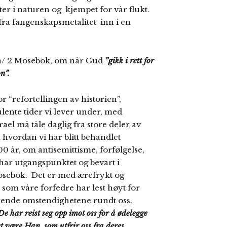
 i naturen og kjempet for vår flukt.
fra fangenskapsmetalitet inn i en
en/ 2 Mosebok, om når Gud
”gikk i rett for
on”.
r “refortellingen av historien”,
ente tider vi lever under, med
ael må tåle daglig fra store deler av
 hvordan vi har blitt behandlet
0 år, om antisemittisme, forfølgelse,
ar utgangspunktet og bevart i
osebok. Det er med ærefrykt og
 som våre forfedre har lest høyt for
ærende omstendighetene rundt oss.
 De har reist seg opp imot oss for å ødelegge
t være Han, som utfrir oss fra deres