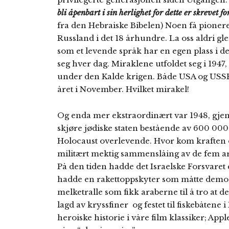
bli åpenbart i sin herlighet for dette er skrevet f
fra den Hebraiske Bibelen) Noen få pionere
Russland i det 18 århundre. La oss aldri g
som et levende språk har en egen plass i de
seg hver dag. Miraklene utfoldet seg i 1947,
under den Kalde krigen. Både USA og USSR 
året i November. Hvilket mirakel!
Og enda mer ekstraordinært var 1948, gje
skjøre jødiske staten bestående av 600 000
Holocaust overlevende. Hvor kom kraften og
militært mektig sammenslåing av de fem ara
På den tiden hadde det Israelske Forsvaret 
hadde en rakettoppskyter som måtte demonter
melketralle som fikk araberne til å tro at
lagd av kryssfiner og festet til fiskebåtene i
heroiske historie i våre film klassiker; App