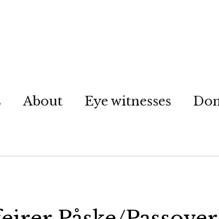
s
About
Eye witnesses
Don
 feirer Påske/Passover