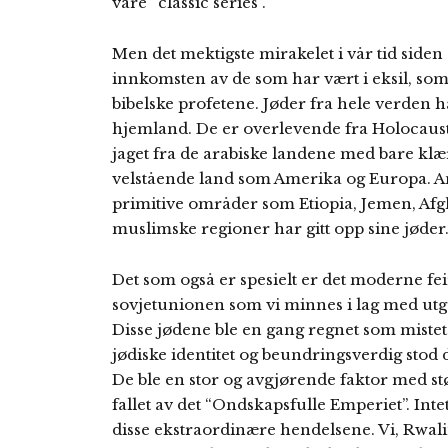
våre “classic series”.
Men det mektigste mirakelet i vår tid siden 
innkomsten av de som har vært i eksil, som d
bibelske profetene. Jøder fra hele verden ha
hjemland. De er overlevende fra Holocaust,
jaget fra de arabiske landene med bare klær
velstående land som Amerika og Europa. 
primitive områder som Etiopia, Jemen, Afgh
muslimske regioner har gitt opp sine jøder
Det som også er spesielt er det moderne fei
sovjetunionen som vi minnes i lag med ut
Disse jødene ble en gang regnet som mistet
jødiske identitet og beundringsverdig stod d
De ble en stor og avgjørende faktor med stø
fallet av det “Ondskapsfulle Emperiet”. Int
disse ekstraordinære hendelsene. Vi, Rwalin