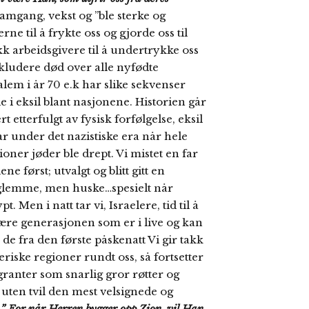
mgang, vekst og ”ble sterke og
ne til å frykte oss og gjorde oss til
k arbeidsgivere til å undertrykke oss
inkludere død over alle nyfødte
alem i år 70 e.k har slike sekvenser
 i eksil blant nasjonene. Historien går
rt etterfulgt av fysisk forfølgelse, eksil
r under det nazistiske era når hele
lioner jøder ble drept. Vi mistet en far
ne først; utvalgt og blitt gitt en
e glemme, men huske…spesielt når
t. Men i natt tar vi, Israelere, tid til å
 være generasjonen som er i live og kan
e fra den første påskenatt Vi gir takk
reriske regioner rundt oss, så fortsetter
anter som snarlig gror røtter og
r uten tvil den mest velsignede og
.
” For når Herren bygger opp Zion, vil Han