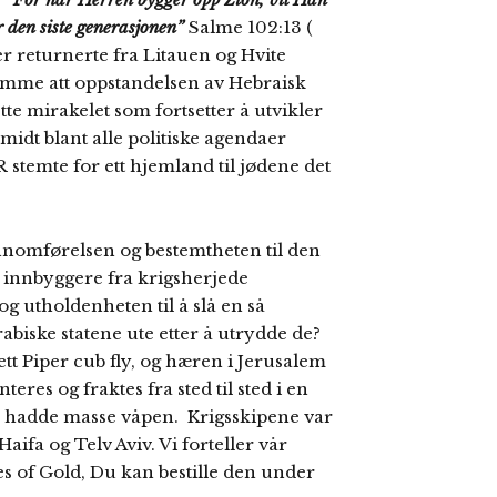
or den siste generasjonen”
Salme 102:13 (
r returnerte fra Litauen og Hvite
lemme att oppstandelsen av Hebraisk
tte mirakelet som fortsetter å utvikler
 midt blant alle politiske agendaer
stemte for ett hjemland til jødene det
nnomførelsen og bestemtheten til den
 innbyggere fra krigsherjede
 utholdenheten til å slå en så
biske statene ute etter å utrydde de?
ett Piper cub fly, og hæren i Jerusalem
es og fraktes fra sted til sted i en
 de hadde masse våpen. Krigsskipene var
 Haifa og Telv Aviv. Vi forteller vår
les of Gold, Du kan bestille den under