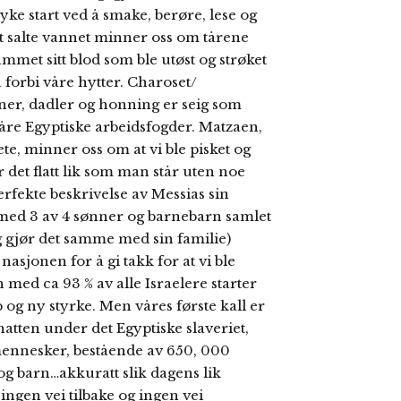
ke start ved å smake, berøre, lese og
t salte vannet minner oss om tårene
ammet sitt blod som ble utøst og strøket
 forbi våre hytter. Charoset/
ner, dadler og honning er seig som
åre Egyptiske arbeidsfogder. Matzaen,
e, minner oss om at vi ble pisket og
r det flatt lik som man står uten noe
erfekte beskrivelse av Messias sin
e – med 3 av 4 sønner og barnebarn samlet
og gjør det samme med sin familie)
nasjonen for å gi takk for at vi ble
med ca 93 % av alle Israelere starter
p og ny styrke. Men våres første kall er
natten under det Egyptiske slaveriet,
mennesker, bestående av 650, 000
g barn…akkuratt slik dagens lik
 ingen vei tilbake og ingen vei