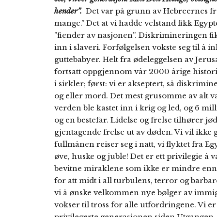
hender”.
Det var på grunn av Hebreernes fra
mange.” Det at vi hadde velstand fikk Egypter
”fiender av nasjonen”. Diskrimineringen fik
inn i slaveri. Forfølgelsen vokste seg til å 
guttebabyer. Helt fra ødeleggelsen av Jerus
fortsatt oppgjennom vår 2000 årige historie
i sirkler; først: vi er akseptert, så diskrimine
og eller mord. Det mest grusomme av alt va
verden ble kastet inn i krig og led, og 6 mil
og en bestefar. Lidelse og frelse tilhører jøde
gjentagende frelse ut av døden. Vi vil ikk
fullmånen reiser seg i natt, vi flyktet fra Egyp
øve, huske og juble! Det er ett privilegie å
bevitne miraklene som ikke er mindre enn d
for att midt i all turbulens, terror og barba
vi å ønske velkommen nye bølger av immigr
vokser til tross for alle utfordringene. Vi e
privilegerte generasjonen siden Utgangen