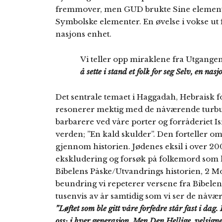
fremmover, men GUD brukte Sine elementer
Symbolske elementer. En øvelse i vokse ut 
nasjons enhet.
Vi teller opp miraklene fra Utgang
å sette i stand et folk for seg Selv, en nasj
Det sentrale temaet i Haggadah, Hebraisk fo
resonerer mektig med de nåværende turbul
barbarere ved våre porter og forråderiet Isr
verden; ”En kald skulder”. Den forteller om
gjennom historien. Jødenes eksil i over 200
ekskludering og forsøk på folkemord som h
Bibelens Påske/Utvandrings historien, 2 M
beundring vi repeterer versene fra Bibelen
tusenvis av år samtidig som vi ser de nåv
”Løftet som ble gitt våre forfedre står fast i dag.
oss; i hver generasjon. Men Den Hellige, velsigne