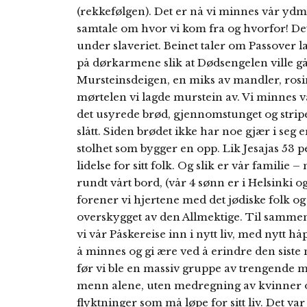
(rekkefølgen). Det er nå vi minnes vår ydmy
samtale om hvor vi kom fra og hvorfor! De
under slaveriet. Beinet taler om Passover l
på dørkarmene slik at Dødsengelen ville gå
Mursteinsdeigen, en miks av mandler, rosi
mørtelen vi lagde murstein av. Vi minnes v
det usyrede brød, gjennomstunget og stripet
slått. Siden brødet ikke har noe gjær i seg e
stolhet som bygger en opp. Lik Jesajas 53 p
lidelse for sitt folk. Og slik er vår famili
rundt vårt bord, (vår 4 sønn er i Helsinki 
forener vi hjertene med det jødiske folk og 
overskygget av den Allmektige. Til sammen 
vi vår Påskereise inn i nytt liv, med nytt hå
å minnes og gi ære ved å erindre den siste 
før vi ble en massiv gruppe av trengende 
menn alene, uten medregning av kvinner o
flyktninger som må løpe for sitt liv. Det var