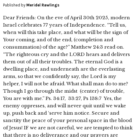
Published by
Meridel Rawlings
Dear Friends: On the eve of April 30th 2025, modern
Israel celebrates 77 years of Independence. “Tell us,
when will this take place, and what will be the sign of
Your coming, and of the end, (completion and
consummation) of the age?” Matthew 24:3 read on.
“The righteous cry and the LORD hears and delivers
them out of all their troubles. The eternal God is a
dwelling place, and underneath are the everlasting
arms, so that we confidently say, the Lord is my
helper, I will not be afraid. What shall man do to me?
Though I go through the midst (center) of trouble,
You are with me.” Ps. 34:17, 33:27, Ps 138:7 Yes, the
enemy oppresses, and will never quit until we wake
up, push back and ‘serve him notice. Secure and
sanctity the peace of your personal space in the blood
of Jesus! IF we are not careful, we are tempted to think
that there is no deliverance and our prayers are