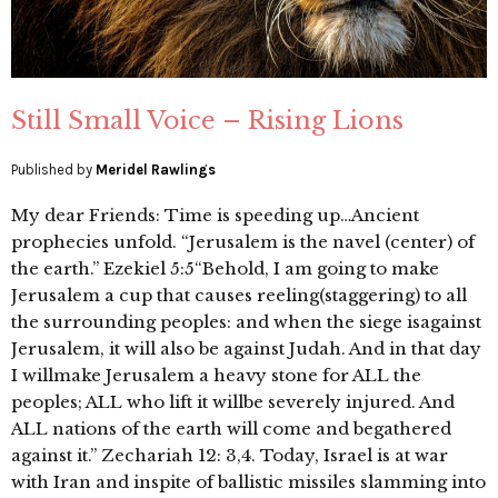
Still Small Voice – Rising Lions
Published by
Meridel Rawlings
My dear Friends: Time is speeding up…Ancient
prophecies unfold. “Jerusalem is the navel (center) of
the earth.” Ezekiel 5:5“Behold, I am going to make
Jerusalem a cup that causes reeling(staggering) to all
the surrounding peoples: and when the siege isagainst
Jerusalem, it will also be against Judah. And in that day
I willmake Jerusalem a heavy stone for ALL the
peoples; ALL who lift it willbe severely injured. And
ALL nations of the earth will come and begathered
against it.” Zechariah 12: 3,4. Today, Israel is at war
with Iran and inspite of ballistic missiles slamming into