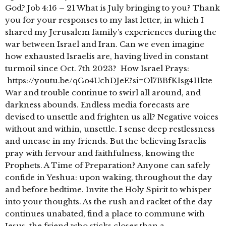
God? Job 4:16 – 21 What is July bringing to you? Thank
you for your responses to my last letter, in which I
shared my Jerusalem family’s experiences during the
war between Israel and Iran. Can we even imagine
how exhausted Israelis are, having lived in constant
turmoil since Oct. 7th 2023? How Israel Prays:
https://youtu.be/qGo4UchDJeE?si=Ol7BBfK1sg411kte
War and trouble continue to swirl all around, and
darkness abounds. Endless media forecasts are
devised to unsettle and frighten us all? Negative voices
without and within, unsettle. I sense deep restlessness
and unease in my friends. But the believing Israelis
pray with fervour and faithfulness, knowing the
Prophets. A Time of Preparation? Anyone can safely
confide in Yeshua: upon waking, throughout the day
and before bedtime. Invite the Holy Spirit to whisper
into your thoughts. As the rush and racket of the day
continues unabated, find a place to commune with
Jesus, the friend who sticks closer than a …