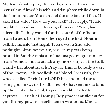
My friends who pray: Recently, our son David, in
Jerusalem, filmed his wife and daughter while down in
the bomb shelter. You can feel the tension and fear. He
asked his wife , “How do your feel?” Her reply, “I hate
my life.” David said, “Shaking all over?” “Yeah, bad
adrenalin.” They waited for the sound of the ‘boom’
from Israel’s Iron Dome destroyed the first Houthi
ballistic missile that night. There was a 2nd after
midnight. Simultaneously, Mr Trump was being
hosted in Saudi Arabia and had just gotten guarantees
from Yemen, “not to attack any more ships in the Gulf.
… and what about Israel? Pray for him to be fully aware
of the Enemy. It is not flesh and blood. “Messiah, (he
who is called Christ) the LORD has anointed me to
bring good news to the afflicted. He has sent me to bind
up the broken hearted, to proclaim liberty to the
captives …” Isaiah 61:1 (Amp.) “My grace is sufficient for
you for my power is perfected in weakness. Most …