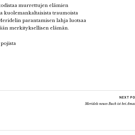
a todistaa murrettujen elämien
ea kuolemankaltaisista traumoista
Meridelin parantamisen lahja luotsaa
ään merkityksellisen elämän.
pojista
NEXT P
Meridels neues Buch ist bei Ama