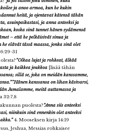
a?”
ja jos silloin joku ihminen, kuka
ukoilee ja anoo armoa, kun he kukin
hdannut heitä, ja ojentavat kätensä tähän
sta, asuinpaikastasi, ja anna anteeksi ja
ukaan, koska sinä tunnet hänen sydämensä
ämet – että he pelkäisivät sinua ja
n he elävät tässä maassa, jonka sinä olet
 6:29-31
olesta?
”Olkaa lujat ja rohkeat, älkää
gasta ja kaikkea joukkoa
[lisää tähän
ssansa; sillä se, joka on meidän kanssamme,
ansa.”
”Hänen kanssansa on lihan käsivarsi,
dän Jumalamme, meitä auttamassa ja
a 32:7,8
nsakunnan puolesta?
”Anna siis anteeksi
si, niinkuin sinä ennenkin olet anteeksi
aakka.”
4. Mooseksen kirja 14:19
us, Jeshua, Messias rohkaisee