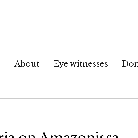
s
About
Eye witnesses
Don
irja on Amazonissa