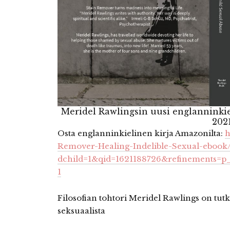
Meridel Rawlingsin uusi englanninkie
202
Osta englanninkielinen kirja Amazonilta:
h
Remover-Healing-Indelible-Sexual-eboo
dchild=1&qid=1621188726&refinements=p
1
Filosofian tohtori Meridel Rawlings on tutkij
seksuaalista