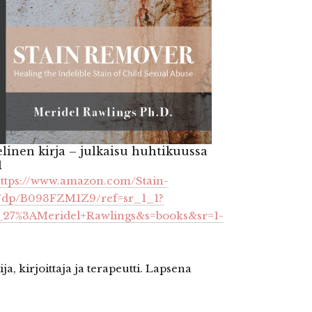
linen kirja – julkaisu huhtikuussa
1
ttps://www.amazon.com/Stain-
k/dp/B093FZM1Z9/ref=sr_1_1?
_27%3AMeridel+Rawlings&s=books&sr=1-
a, kirjoittaja ja terapeutti. Lapsena