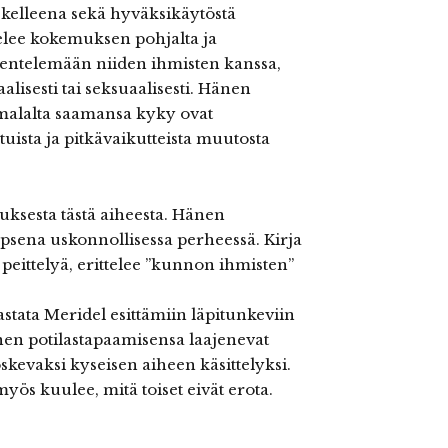
kelleena sekä hyväksikäytöstä
elee kokemuksen pohjalta ja
skentelemään niiden ihmisten kanssa,
alisesti tai seksuaalisesti. Hänen
alalta saamansa kyky ovat
ista ja pitkävaikutteista muutosta
uksesta tästä aiheesta. Hänen
sena uskonnollisessa perheessä. Kirja
eittelyä, erittelee ”kunnon ihmisten”
stata Meridel esittämiin läpitunkeviin
en potilastapaamisensa laajenevat
kevaksi kyseisen aiheen käsittelyksi.
ös kuulee, mitä toiset eivät erota.