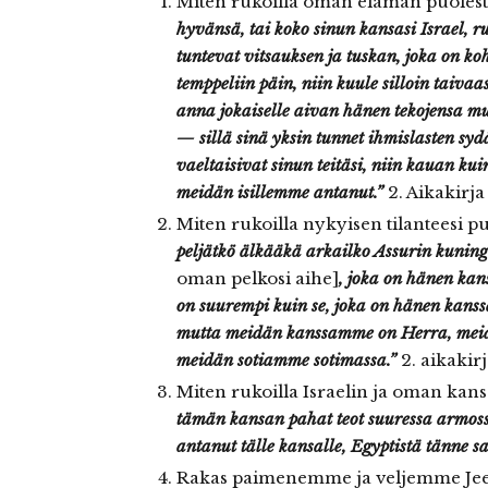
Miten rukoilla oman elämän puolest
hyvänsä, tai koko sinun kansasi Israel, r
tuntevat vitsauksen ja tuskan, joka on ko
temppeliin päin, niin kuule silloin taivaa
anna jokaiselle aivan hänen tekojensa m
— sillä sinä yksin tunnet ihmislasten syd
vaeltaisivat sinun teitäsi, niin kauan kui
meidän isillemme antanut.”
2. Aikakirja
Miten rukoilla nykyisen tilanteesi pu
peljätkö älkääkä arkailko Assurin kunin
oman pelkosi aihe]
, joka on hänen kan
on suurempi kuin se, joka on hänen kanss
mutta meidän kanssamme on Herra, mei
meidän sotiamme sotimassa.”
2. aikakirj
Miten rukoilla Israelin ja oman ka
tämän kansan pahat teot suuressa armossa
antanut tälle kansalle, Egyptistä tänne s
Rakas paimenemme ja veljemme Jees