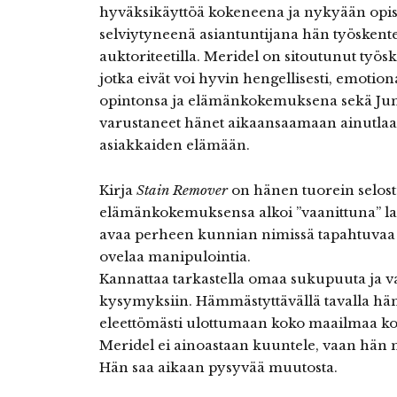
hyväksikäyttöä kokeneena ja nykyään opis
selviytyneenä asiantuntijana hän työskent
auktoriteetilla. Meridel on sitoutunut työ
jotka eivät voi hyvin hengellisesti, emotiona
opintonsa ja elämänkokemuksena sekä Jum
varustaneet hänet aikaansaamaan ainutlaatu
asiakkaiden elämään.
Kirja
Stain Remover
on hänen tuorein selost
elämänkokemuksensa alkoi ”vaanittuna” lap
avaa perheen kunnian nimissä tapahtuvaa p
ovelaa manipulointia.
Kannattaa tarkastella omaa sukupuuta ja va
kysymyksiin. Hämmästyttävällä tavalla hän
eleettömästi ulottumaan koko maailmaa kos
Meridel ei ainoastaan kuuntele, vaan hän my
Hän saa aikaan pysyvää muutosta.