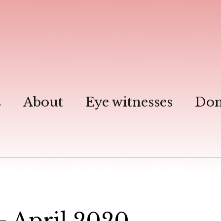
s
About
Eye witnesses
Don
 – April 2020