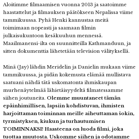
Aloitimme filmaamisen vuonna 2013 ja saatoimme
haastattelut ja filmauksen päätökseen Nepalissa viime
tammikuussa. Pyhä Henki kannustaa meitä
toimimaan nopeasti ja saamaan filmin
julkaisukuntoon kesäkuuhun mennessä.
Maailmanensi-ilta on suunnitteilla Kathmanduun, ja
sitten dokumenttia lähetetään television välityksellä.
Minä (Jay) lähdin Meridelin ja Danielin mukaan viime
tammikuussa, ja pidän kokemusta elämää mullistava
saatuani nähdä tätä uskomatonta ihmiskaupan
murhenäytelmää lähietäisyydeltä filmatessamme
siihen joutuneita.
Olemme muuntaneet tämän
epäinhimillisen, lapsiin kohdistuvan, ihmisten
harjoittaman toiminnan meille aiheuttaman
š
okin,
tyrmistyksen, kiukun ja turhautumisen
TOIMINNAKSI! Haasteena on luoda filmi, joka
tuottaa muutosta. Uskomme siihen ja odotamme