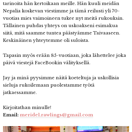
tarinoita hän kertoikaan meille. Hän kuuli meidän
Nepalia koskevan viestimme ja tämä reilusti yli 70-
vuotias mies vaimoineen tukee nyt meitä rukouksin.
Tällainen puhdas yhteys on uskoakseni esimakua
siitä, mitä saamme tuntea päästyämme Taivaaseen.
Keskinäinen yhteytemme oli suloista.
Tapasin myös erään 85-vuotiaan, joka lähettelee joka
päivä viestejä FaceBookin välityksellä.
Jay ja minä pyysimme näitä koeteltuja ja uskollisia
sieluja rukoilemaan puolestamme työtä
jatkaessamme.
Kirjoitathan minulle!
Email:
meridel.rawlings@gmail.com