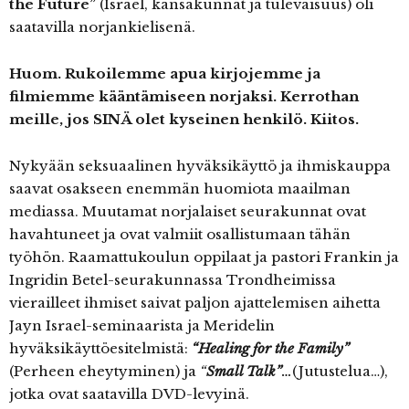
the Future”
(Israel, kansakunnat ja tulevaisuus) oli
saatavilla norjankielisenä.
Huom. Rukoilemme apua kirjojemme ja
filmiemme kääntämiseen norjaksi. Kerrothan
meille, jos SINÄ olet kyseinen henkilö. Kiitos.
Nykyään seksuaalinen hyväksikäyttö ja ihmiskauppa
saavat osakseen enemmän huomiota maailman
mediassa. Muutamat norjalaiset seurakunnat ovat
havahtuneet ja ovat valmiit osallistumaan tähän
työhön. Raamattukoulun oppilaat ja pastori Frankin ja
Ingridin Betel-seurakunnassa Trondheimissa
vierailleet ihmiset saivat paljon ajattelemisen aihetta
Jayn Israel-seminaarista ja Meridelin
hyväksikäyttöesitelmistä:
“Healing for the Family”
(Perheen eheytyminen)
ja
“
Small Talk”
…
(Jutustelua…),
jotka ovat saatavilla DVD-levyinä.