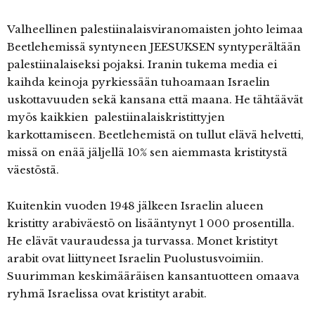
Valheellinen palestiinalaisviranomaisten johto leimaa
Beetlehemissä syntyneen JEESUKSEN syntyperältään
palestiinalaiseksi pojaksi. Iranin tukema media ei
kaihda keinoja pyrkiessään tuhoamaan Israelin
uskottavuuden sekä kansana että maana. He tähtäävät
myös kaikkien palestiinalaiskristittyjen
karkottamiseen. Beetlehemistä on tullut elävä helvetti,
missä on enää jäljellä 10% sen aiemmasta kristitystä
väestöstä.
Kuitenkin vuoden 1948 jälkeen Israelin alueen
kristitty arabiväestö on lisääntynyt 1 000 prosentilla.
He elävät vauraudessa ja turvassa. Monet kristityt
arabit ovat liittyneet Israelin Puolustusvoimiin.
Suurimman keskimääräisen kansantuotteen omaava
ryhmä Israelissa ovat kristityt arabit.