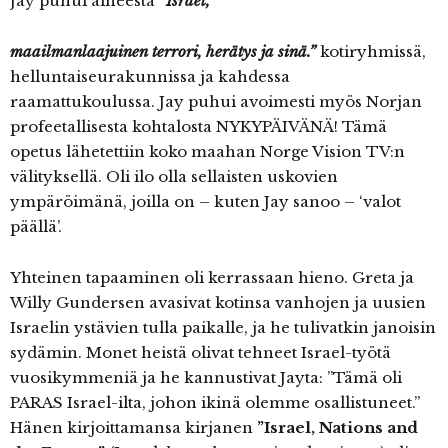
Jay puhui aiheesta
“Israel,
maailmanlaajuinen terrori, herätys ja sinä.”
kotiryhmissä,
helluntaiseurakunnissa ja kahdessa
raamattukoulussa. Jay puhui avoimesti myös Norjan
profeetallisesta kohtalosta NYKYPÄIVÄNÄ! Tämä
opetus lähetettiin koko maahan Norge Vision TV:n
välityksellä. Oli ilo olla sellaisten uskovien
ympäröimänä, joilla on – kuten Jay sanoo – ‘valot
päällä’.
Yhteinen tapaaminen oli kerrassaan hieno. Greta ja
Willy Gundersen avasivat kotinsa vanhojen ja uusien
Israelin ystävien tulla paikalle, ja he tulivatkin janoisin
sydämin. Monet heistä olivat tehneet Israel-työtä
vuosikymmeniä ja he kannustivat Jayta: ”Tämä oli
PARAS Israel-ilta, johon ikinä olemme osallistuneet.”
Hänen kirjoittamansa kirjanen
”Israel, Nations and