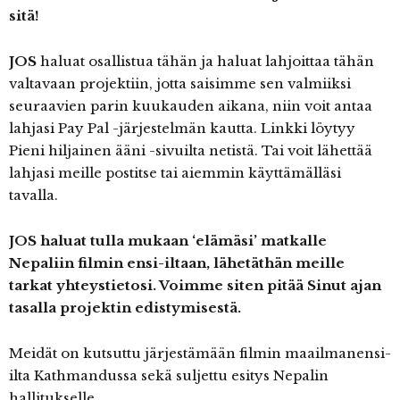
sitä!
JOS
haluat osallistua tähän ja haluat lahjoittaa tähän
valtavaan projektiin, jotta saisimme sen valmiiksi
seuraavien parin kuukauden aikana, niin voit antaa
lahjasi Pay Pal -järjestelmän kautta. Linkki löytyy
Pieni hiljainen ääni -sivuilta netistä. Tai voit lähettää
lahjasi meille postitse tai aiemmin käyttämälläsi
tavalla.
JOS haluat tulla mukaan ‘elämäsi’ matkalle
Nepaliin filmin ensi-iltaan, lähetäthän meille
tarkat yhteystietosi. Voimme siten pitää Sinut ajan
tasalla projektin edistymisestä.
Meidät on kutsuttu järjestämään filmin maailmanensi-
ilta Kathmandussa sekä suljettu esitys Nepalin
hallitukselle.