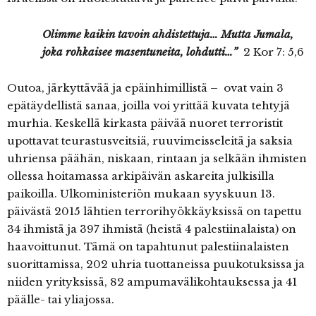
Olimme kaikin tavoin ahdistettuja… Mutta Jumala,
joka rohkaisee masentuneita, lohdutti…”
2 Kor 7: 5,6
Outoa, järkyttävää ja epäinhimillistä – ovat vain 3
epätäydellistä sanaa, joilla voi yrittää kuvata tehtyjä
murhia. Keskellä kirkasta päivää nuoret terroristit
upottavat teurastusveitsiä, ruuvimeisseleitä ja saksia
uhriensa päähän, niskaan, rintaan ja selkään ihmisten
ollessa hoitamassa arkipäivän askareita julkisilla
paikoilla. Ulkoministeriön mukaan syyskuun 13.
päivästä 2015 lähtien terrorihyökkäyksissä on tapettu
34 ihmistä ja 397 ihmistä (heistä 4 palestiinalaista) on
haavoittunut. Tämä on tapahtunut palestiinalaisten
suorittamissa, 202 uhria tuottaneissa puukotuksissa ja
niiden yrityksissä, 82 ampumavälikohtauksessa ja 41
päälle- tai yliajossa.