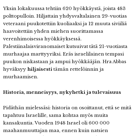
Yksin lokakuussa tehtiin 620 hyökkäystä, joista 483
polttopulloin. Hiljattain yhdysvaltalainen 29-vuotias
veteraani puukotettiin kuoliaaksi ja 12 muuta siviiliä
haavoitettiin yhden miehen suorittamassa
verenhimoisessa hyökkäyksessä.
Palestiinalaisviranomaiset kutsuivat tätä 21-vuotiasta
murhaajaa marttyyriksi. Eräs israelilainen tempasi
puukon niskastaan ja ampui hyökkääjän. Hra Abbas
hyväksyy
hiljaisesti
tämän rettelöinnin ja
murhaamisen.
Historia, menneisyys, nykyhetki ja tulevaisuus
Pidäthän mielessäsi: historia on osoittanut, että se mitä
tapahtuu Israelille, sama kohtaa myös muita
kansakuntia. Vuoden 1948 Israel oli 600 000
maahanmuuttajan maa, ennen kuin natsien