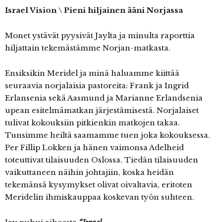
Israel Vision \ Pieni hiljainen ääni Norjassa
Monet ystävät pyysivät Jaylta ja minulta raporttia
hiljattain tekemästämme Norjan-matkasta.
Ensiksikin Meridel ja minä haluamme kiittää
seuraavia norjalaisia pastoreita: Frank ja Ingrid
Erlansenia sekä Aasmund ja Marianne Erlandsenia
upean esitelmämatkan järjestämisestä. Norjalaiset
tulivat kokouksiin pitkienkin matkojen takaa.
Tunsimme heiltä saamamme tuen joka kokouksessa.
Per Fillip Lokken ja hänen vaimonsa Adelheid
toteuttivat tilaisuuden Oslossa. Tiedän tilaisuuden
vaikuttaneen näihin johtajiin, koska heidän
tekemänsä kysymykset olivat oivaltavia, eritoten
Meridelin ihmiskauppaa koskevan työn suhteen.