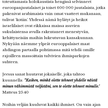
toteuttamasta holokaustista hengissä selvinneet
euroopanjuutalaiset ja toiset 600 000 juutalaista, jotka
pakenivat arabimaista vain omat vaatteet mukanaan,
tulivat ‘kotiin’. Yhdessä nämä hylätyt ja heikot
israelilaiset ovat rikkaissa maissa asuvien
sukulaistensa avulla rakentaneet menestyvän,
kehittyneisiin maihin lukeutuvan kansakunnan.
Nykyään näemme ylpeät eurooppalaiset maat
ahdingon partaalla pohtimassa mitä tehdä omille
rajoilleen massoittain tulvivien ihmisparkojen
suhteen.
Jeesus sanat huutavat jokaiselle, joka tahtoo
kuunnella:
”Kaiken, minkä olette tehneet yhdelle näistä
minun vähimmistä veljistäni, sen te olette tehneet minulle.’
Matteus 25:40
Noihin veljiin kuuluvat kaikki ihmiset. On vain ajan