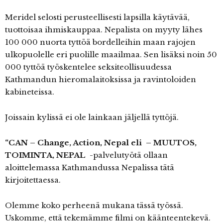
Meridel selosti perusteellisesti lapsilla käytävää,
tuottoisaa ihmiskauppaa. Nepalista on myyty lähes
100 000 nuorta tyttöä bordelleihin maan rajojen
ulkopuolelle eri puolille maailmaa. Sen lisäksi noin 50
000 tyttöä työskentelee seksiteollisuudessa
Kathmandun hieromalaitoksissa ja ravintoloiden
kabineteissa.
Joissain kylissä ei ole lainkaan jäljellä tyttöjä.
“CAN – Change, Action, Nepal eli – MUUTOS,
TOIMINTA, NEPAL
-palvelutyötä ollaan
aloittelemassa Kathmandussa Nepalissa tätä
kirjoitettaessa.
Olemme koko perheenä mukana tässä työssä.
Uskomme, että tekemämme filmi on käänteentekevä.