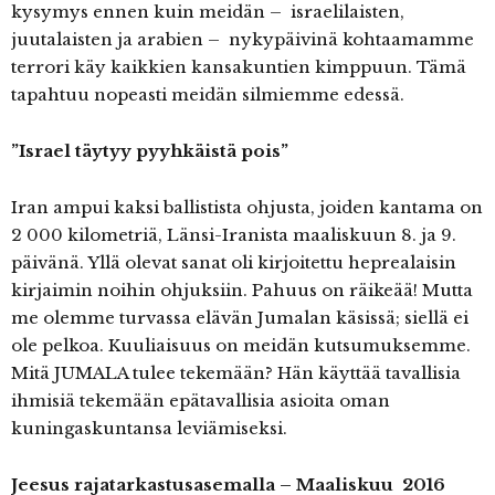
kysymys ennen kuin meidän – israelilaisten,
juutalaisten ja arabien – nykypäivinä kohtaamamme
terrori käy kaikkien kansakuntien kimppuun. Tämä
tapahtuu nopeasti meidän silmiemme edessä.
”Israel täytyy pyyhkäistä pois”
Iran ampui kaksi ballistista ohjusta, joiden kantama on
2 000 kilometriä, Länsi-Iranista maaliskuun 8. ja 9.
päivänä. Yllä olevat sanat oli kirjoitettu heprealaisin
kirjaimin noihin ohjuksiin. Pahuus on räikeää! Mutta
me olemme turvassa elävän Jumalan käsissä; siellä ei
ole pelkoa. Kuuliaisuus on meidän kutsumuksemme.
Mitä JUMALA tulee tekemään? Hän käyttää tavallisia
ihmisiä tekemään epätavallisia asioita oman
kuningaskuntansa leviämiseksi.
Jeesus rajatarkastusasemalla – Maaliskuu 2016