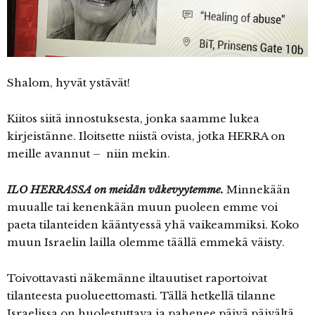
Shalom, hyvät ystävät!
Kiitos siitä innostuksesta, jonka saamme lukea
kirjeistänne. Iloitsette niistä ovista, jotka HERRA on
meille avannut – niin mekin.
ILO HERRASSA on meidän väkevyytemme.
Minnekään
muualle tai kenenkään muun puoleen emme voi
paeta tilanteiden kääntyessä yhä vaikeammiksi. Koko
muun Israelin lailla olemme täällä emmekä väisty.
Toivottavasti näkemänne iltauutiset raportoivat
tilanteesta puolueettomasti. Tällä hetkellä tilanne
Israelissa on huolestuttava ja pahenee päivä päivältä.