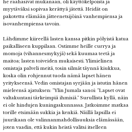
he raahasivat mukanaan, oli käyttökelpoista ja
myytäväksi sopivaa kerättyä jätettä. Heidät on
pakotettu elämään jätteenetsijöinä vanhempiensa ja
isovanhempiensa tavoin.
Lähdimme kiireellä lasten kanssa pitkin pölyistä katua
paikalliseen kuppilaan. Ostimme heille currya ja
momoja (vihannesmykyjä) sekä kuumaa teetä ja
maitoa; lasten toiveiden mukaisesti. Ylimielinen
omistaja palveli meitä, tosin silmät täynnä kiukkua,
koska olin rohjennut tuoda nämä lapset hänen
yritykseensä. Vedin omistajan syrjään ja istutin hänen
mieleensä ajatuksen: ”Ylin Jumala sanoi: ”Lapset ovat
valtakuntani tärkeimpiä ihmisiä.” Surullista kyllä, näin
ei ole hindujen kuningaskunnassa. Jatkoimme matkaa
torille etsimään sukkia ja kenkiä. Näillä lapsilla ei
juurikaan ole valinnanmahdollisuuksia elämässään,
joten vaadin, että kukin heistä valitsi itselleen