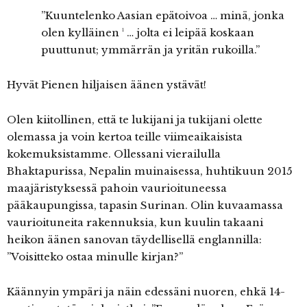
”Kuuntelenko Aasian epätoivoa … minä, jonka
olen kylläinen ¹ … jolta ei leipää koskaan
puuttunut; ymmärrän ja yritän rukoilla.”
Hyvät Pienen hiljaisen äänen ystävät!
Olen kiitollinen, että te lukijani ja tukijani olette
olemassa ja voin kertoa teille viimeaikaisista
kokemuksistamme. Ollessani vierailulla
Bhaktapurissa, Nepalin muinaisessa, huhtikuun 2015
maajäristyksessä pahoin vaurioituneessa
pääkaupungissa, tapasin Surinan. Olin kuvaamassa
vaurioituneita rakennuksia, kun kuulin takaani
heikon äänen sanovan täydellisellä englannilla:
”Voisitteko ostaa minulle kirjan?”
Käännyin ympäri ja näin edessäni nuoren, ehkä 14-