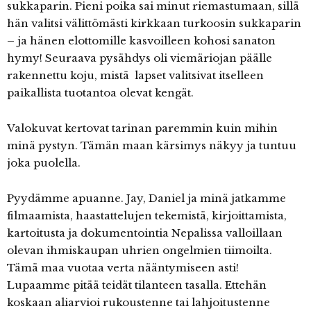
sukkaparin. Pieni poika sai minut riemastumaan, sillä
hän valitsi välittömästi kirkkaan turkoosin sukkaparin
– ja hänen elottomille kasvoilleen kohosi sanaton
hymy! Seuraava pysähdys oli viemäriojan päälle
rakennettu koju, mistä lapset valitsivat itselleen
paikallista tuotantoa olevat kengät.
Valokuvat kertovat tarinan paremmin kuin mihin
minä pystyn. Tämän maan kärsimys näkyy ja tuntuu
joka puolella.
Pyydämme apuanne. Jay, Daniel ja minä jatkamme
filmaamista, haastattelujen tekemistä, kirjoittamista,
kartoitusta ja dokumentointia Nepalissa valloillaan
olevan ihmiskaupan uhrien ongelmien tiimoilta.
Tämä maa vuotaa verta nääntymiseen asti!
Lupaamme pitää teidät tilanteen tasalla. Ettehän
koskaan aliarvioi rukoustenne tai lahjoitustenne