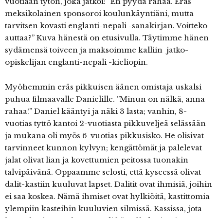
vuotiaan tytön, joka jatkoi: ”En pyydä rahaa. Eräs
meksikolainen sponsoroi koulunkäyntiäni, mutta
tarvitsen kovasti englanti-nepali -sanakirjan. Voitteko
auttaa?” Kuva hänestä on etusivulla. Täytimme hänen
sydämensä toiveen ja maksoimme kalliin jatko-
opiskelijan englanti-nepali -kieliopin.
Myöhemmin eräs pikkuisen äänen omistaja uskalsi
puhua filmaavalle Danielille. ”Minun on nälkä, anna
rahaa!” Daniel kääntyi ja näki 3 lasta; vanhin, 8-
vuotias tyttö kantoi 2-vuotiasta pikkuveljeä selässään
ja mukana oli myös 6-vuotias pikkusisko. He olisivat
tarvinneet kunnon kylvyn; kengättömät ja palelevat
jalat olivat lian ja kovettumien peitossa tuonakin
talvipäivänä. Oppaamme selosti, että kyseessä olivat
dalit-kastiin kuuluvat lapset. Dalitit ovat ihmisiä, joihin
ei saa koskea. Nämä ihmiset ovat hylkiöitä, kastittomia
ylempiin kasteihin kuuluvien silmissä. Kassissa, jota