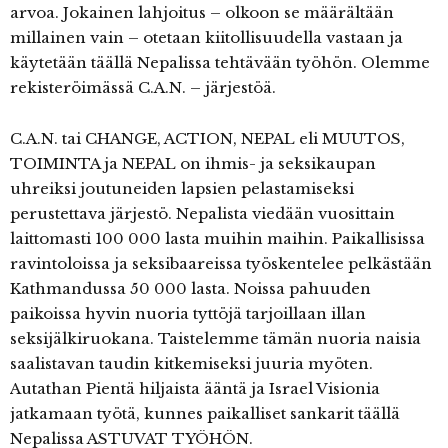
arvoa. Jokainen lahjoitus – olkoon se määrältään
millainen vain – otetaan kiitollisuudella vastaan ja
käytetään täällä Nepalissa tehtävään työhön. Olemme
rekisteröimässä C.A.N. – järjestöä.
C.A.N. tai CHANGE, ACTION, NEPAL eli MUUTOS,
TOIMINTA ja NEPAL on ihmis- ja seksikaupan
uhreiksi joutuneiden lapsien pelastamiseksi
perustettava järjestö. Nepalista viedään vuosittain
laittomasti 100 000 lasta muihin maihin. Paikallisissa
ravintoloissa ja seksibaareissa työskentelee pelkästään
Kathmandussa 50 000 lasta. Noissa pahuuden
paikoissa hyvin nuoria tyttöjä tarjoillaan illan
seksijälkiruokana. Taistelemme tämän nuoria naisia
saalistavan taudin kitkemiseksi juuria myöten.
Autathan Pientä hiljaista ääntä ja Israel Visionia
jatkamaan työtä, kunnes paikalliset sankarit täällä
Nepalissa ASTUVAT TYÖHÖN.