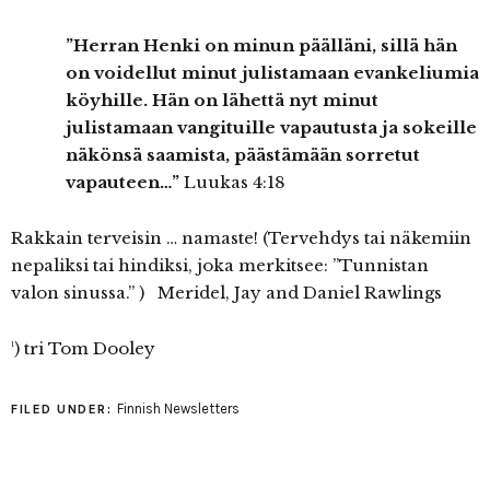
”Herran Henki on minun päälläni, sillä hän
on voidellut minut julistamaan evankeliumia
köyhille. Hän on lähettä­ nyt minut
julistamaan vangituille vapautusta ja sokeille
näkönsä saamista, päästämään sorretut
vapauteen…”
Luukas 4:18
Rakkain terveisin … namaste! (Tervehdys tai näkemiin
nepaliksi tai hindiksi, joka merkitsee: ”Tunnistan
valon sinussa.” ) Meridel, Jay and Daniel Rawlings
¹) tri Tom Dooley
Finnish Newsletters
FILED UNDER: